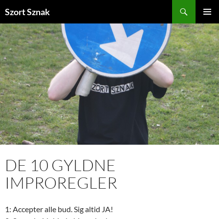
Søg
Szort Sznak
HOP
PRIMÆ
TIL
MENU
INDHOLD
DE 10 GYLDNE
IMPROREGLER
1: Accepter alle bud. Sig altid JA!